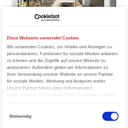
Nachhaltige Bodenbeläge
Diese Webseite verwendet Cookies
ege - Von Flaschen zur
Wir verwenden Cookies, um Inhalte und Anzeigen zu
personalisieren, Funktionen für soziale Medien anbieten
Fliesenrückseite
zu können und die Zugriffe auf unsere Website zu
analysieren. Außerdem geben wir Informationen zu
Ihrer Verwendung unserer Website an unsere Partner
weiterlesen
für soziale Medien, Werbung und Analysen weiter.
Unsere Partner führen diese Informationen
möglicherweise mit weiteren Daten zusammen, die Sie
ihnen bereitgestellt haben oder die sie im Rahmen Ihrer
Nutzung der Dienste gesammelt haben.
Einwilligungsauswahl
Notwendig